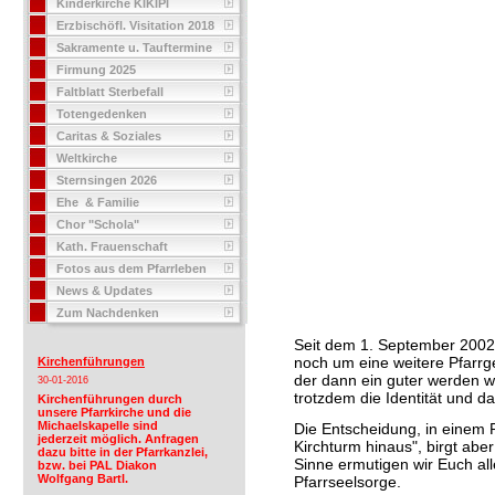
Kinderkirche KIKIPI
Erzbischöfl. Visitation 2018
Sakramente u. Tauftermine
Firmung 2025
Faltblatt Sterbefall
Totengedenken
Caritas & Soziales
Weltkirche
Sternsingen 2026
Ehe & Familie
Chor "Schola"
Kath. Frauenschaft
Fotos aus dem Pfarrleben
News & Updates
Zum Nachdenken
Seit dem 1. September 2002 
noch um eine weitere Pfarrg
Kirchenführungen
der dann ein guter werden w
30-01-2016
trotzdem die Identität und d
Kirchenführungen durch
unsere Pfarrkirche und die
Michaelskapelle sind
Die Entscheidung, in einem
jederzeit möglich. Anfragen
Kirchturm hinaus", birgt abe
dazu bitte in der Pfarrkanzlei,
Sinne ermutigen wir Euch all
bzw. bei PAL Diakon
Wolfgang Bartl.
Pfarrseelsorge.