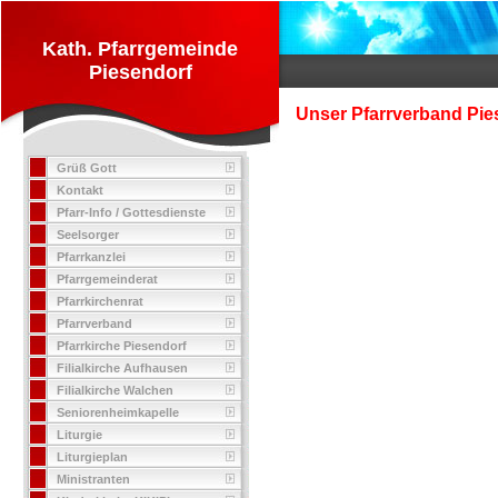
Kath. Pfarrgemeinde
Piesendorf
Unser Pfarrverband Pies
Grüß Gott
Kontakt
Pfarr-Info / Gottesdienste
Seelsorger
Pfarrkanzlei
Pfarrgemeinderat
Pfarrkirchenrat
Pfarrverband
Pfarrkirche Piesendorf
Filialkirche Aufhausen
Filialkirche Walchen
Seniorenheimkapelle
Liturgie
Liturgieplan
Ministranten