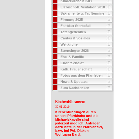
Kinderkirche KIKIPI
Erzbischöfl. Visitation 2018
Sakramente u. Tauftermine
Firmung 2025
Faltblatt Sterbefall
Totengedenken
Caritas & Soziales
Weltkirche
Sternsingen 2026
Ehe & Familie
Chor "Schola"
Kath. Frauenschaft
Fotos aus dem Pfarrleben
News & Updates
Zum Nachdenken
Kirchenführungen
30-01-2016
Kirchenführungen durch
unsere Pfarrkirche und die
Michaelskapelle sind
jederzeit möglich. Anfragen
dazu bitte in der Pfarrkanzlei,
bzw. bei PAL Diakon
Wolfgang Bartl.