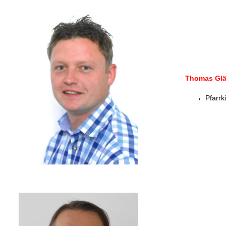
Thomas Glä
Pfarrk