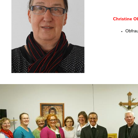
Christine O
Obfra