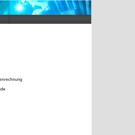
chenrechnung
nde