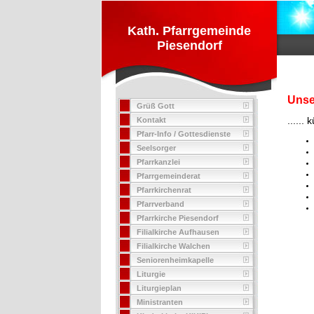
Kath. Pfarrgemeinde
Piesendorf
Unse
Grüß Gott
......
Kontakt
Pfarr-Info / Gottesdienste
Seelsorger
Pfarrkanzlei
Pfarrgemeinderat
Pfarrkirchenrat
Pfarrverband
Pfarrkirche Piesendorf
Filialkirche Aufhausen
Filialkirche Walchen
Seniorenheimkapelle
Liturgie
Liturgieplan
Ministranten